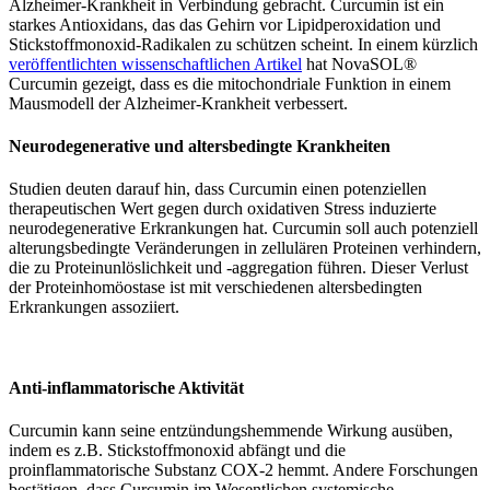
Alzheimer-Krankheit in Verbindung gebracht. Curcumin ist ein
starkes Antioxidans, das das Gehirn vor Lipidperoxidation und
Stickstoffmonoxid-Radikalen zu schützen scheint. In einem kürzlich
veröffentlichten wissenschaftlichen Artikel
hat NovaSOL®
Curcumin gezeigt, dass es die mitochondriale Funktion in einem
Mausmodell der Alzheimer-Krankheit verbessert.
Neurodegenerative und altersbedingte Krankheiten
Studien deuten darauf hin, dass Curcumin einen potenziellen
therapeutischen Wert gegen durch oxidativen Stress induzierte
neurodegenerative Erkrankungen hat. Curcumin soll auch potenziell
alterungsbedingte Veränderungen in zellulären Proteinen verhindern,
die zu Proteinunlöslichkeit und -aggregation führen. Dieser Verlust
der Proteinhomöostase ist mit verschiedenen altersbedingten
Erkrankungen assoziiert.
Anti-inflammatorische Aktivität
Curcumin kann seine entzündungshemmende Wirkung ausüben,
indem es z.B. Stickstoffmonoxid abfängt und die
proinflammatorische Substanz COX-2 hemmt. Andere Forschungen
bestätigen, dass Curcumin im Wesentlichen systemische